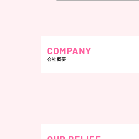
COMPANY
会社概要
読売テレビ
「マヨなか笑人」
会社名
二十歳の時、NABBA Mr.ユニバース
株式会社エムジェイディーバ
ディビルダーとしてウェイトトレーニン
(MJDIVA Incorporated)
2014年にMJDIVAのフィットネスジム
ジャパン選手の指導を行い、数多くのチ
OUR BELIEF