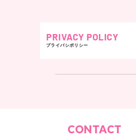
2012
NPC Central California Championsh
奈良県生駒郡平群町下垣内502
Classic Physique 3位
FM大阪
Google Maps >
「キン☆ボシHappy Hour
TEL： 0745-46-1222
8月
「意外にいいモノ、エレコム」Spec
FAX： 0745-46-1223
株式会社エムジェイディーバを設立
PRIVACY POLICY
プライバシポリシー
東京オフィス
〒107-0052
10月
東京都港区赤坂7-8-7
オリジナルブランド及びインポートブ
Google Maps >
楽天市場にて通信販売開始
TEL： 03-6435-5446
株式会社エムジェイディーバ（以下当
を尽くします。
11月
BOOTY FITNESS
2012東京Fitness Girls Collectio
個人情報の収集について
大阪北堀江店
〒550-0014
当社では、次のような場合に必要な範
ウーマンズシェイプ
大阪府大阪市西区北堀江1-22-14-2
CONTACT
2013
読者のおすすめアイテム雑誌掲
Google Maps >