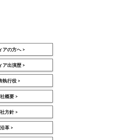
ィアの方へ >
ィア出演歴 >
表執行役 >
社概要 >
社方針 >
沿革 >