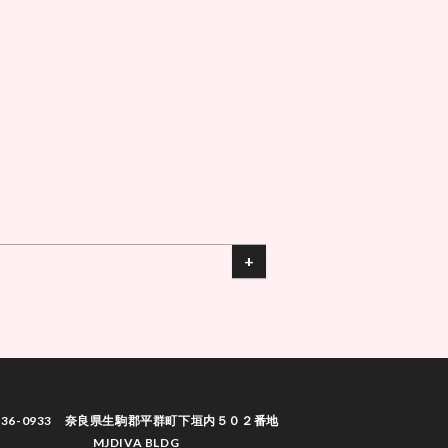
雑誌ウーフィンガール
お客様の大切な個人情報の保護に万全
月刊NEXT
636-0933 奈良県生駒郡平群町下垣内５０２番地
MJDIVA BLDG