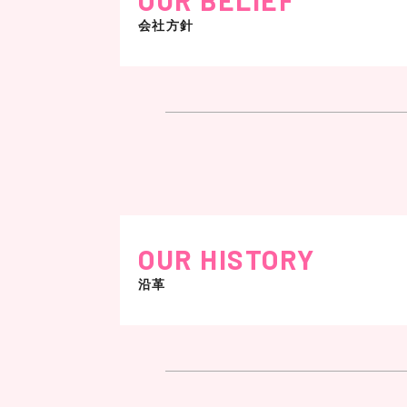
事業内容
ッスル＆フィットネス協会を設立し会長
会社方針
フィットネスジム運営
フィットネスアパレル販売
アメリカ NPC MEN’S PHYSIQUE ア
フィットネスマシン輸入販売等
アメリカ NPC CLASSIC PHYSIQUE
自動車・バイク輸入販売
一般社団法人マッスル＆フィットネス協
株式会社エムジェイディーバは、「携
パーソナルトレーナー
ます。
古物商許可証
BIKINIトレーナー
読売テレビ
奈良県公安委員会
BOOTY FITNESS 会長
「スクール革命」
また、フィットネス・スポーツ業界に
第641170000731号
一般社団法人マッスル＆フィットネス協
(MJDIVA Incorporated)
OUR HISTORY
受賞歴
沿革
代表取締役
麻生弘文
2016
NPC Central California Championsh
Men’s Physique 準優勝
本社
〒636-0933